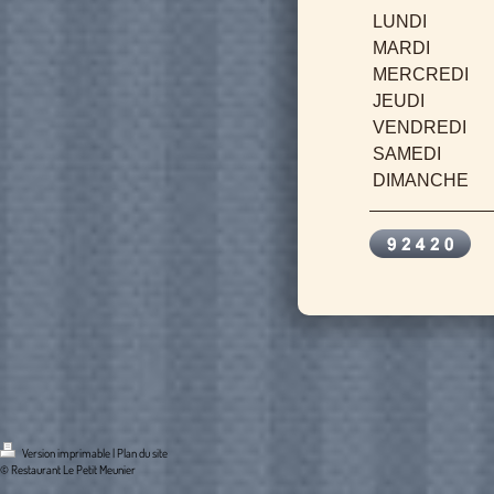
LUNDI
MARDI
MERCREDI
JEUDI
VENDREDI
SAMEDI
DIMANCHE
Version imprimable
|
Plan du site
© Restaurant Le Petit Meunier