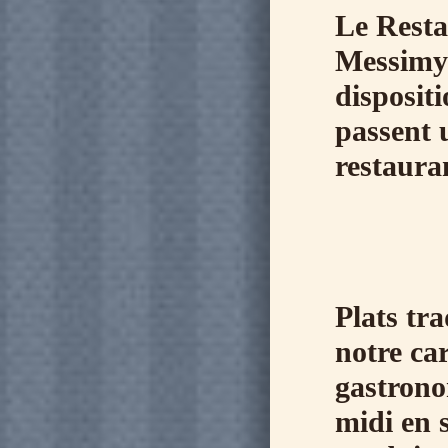
Le Resta
Messimy 
disposit
passent 
restaura
Plats tra
notre ca
gastron
midi en 