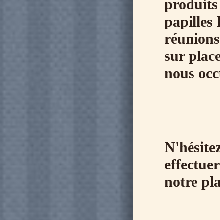
produits 
papilles 
réunions 
sur plac
nous occ
N'hésite
effectue
notre pl