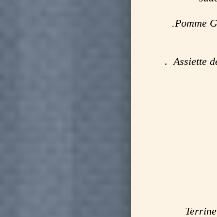
.Pomme Gra
.
Assiette d
Terrine 