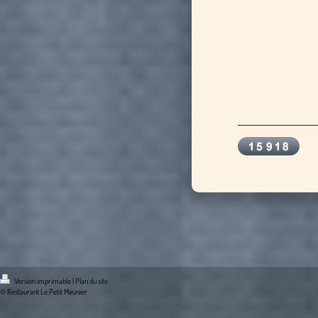
Version imprimable
|
Plan du site
© Restaurant Le Petit Meunier