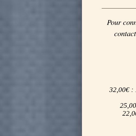
Pour conn
contact
32,00€ :
25,00
22,0
______