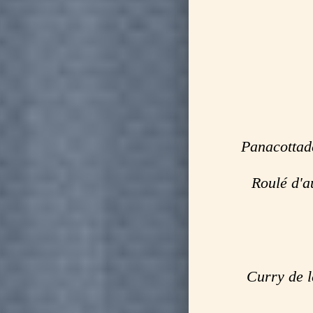
Panacottade
Roulé d'a
Curry de l