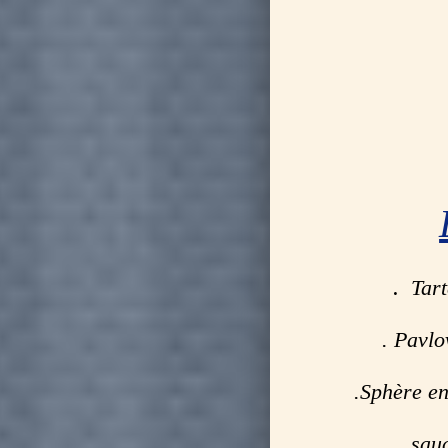
.
Tart
. Pavlo
.Sphère en
sau