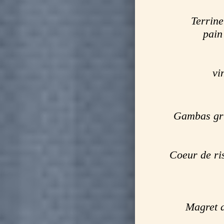
Terrine 
pain 
vi
Gambas gri
Coeur de ri
Magret d