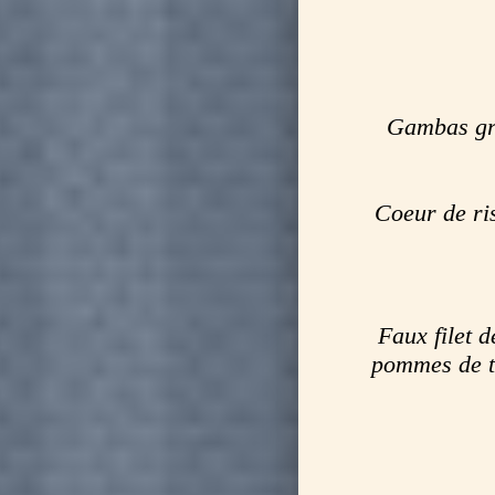
Gambas gri
Coeur de ri
Faux filet 
pommes de te